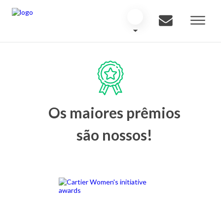
Os maiores prêmios
são nossos!