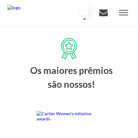
Os maiores prêmios
são nossos!