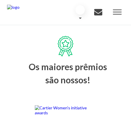
Os maiores prêmios
são nossos!