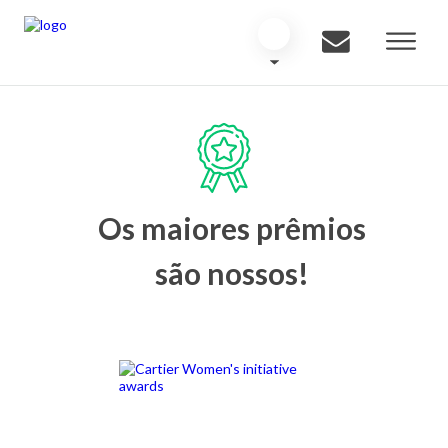
Os maiores prêmios
são nossos!