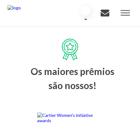
Os maiores prêmios
são nossos!