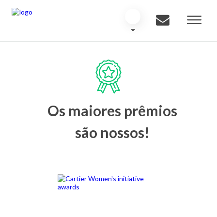
Os maiores prêmios
são nossos!