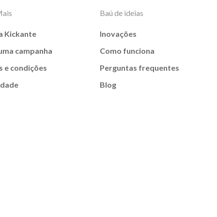
Mais
Baú de ideias
a Kickante
Inovações
 uma campanha
Como funciona
 e condições
Perguntas frequentes
idade
Blog