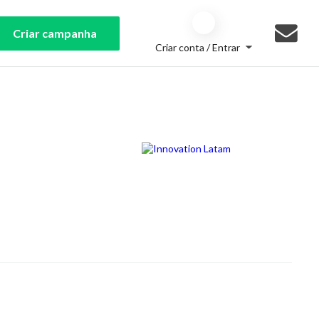
Criar campanha
Criar conta / Entrar