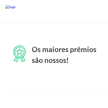
Os maiores prêmios
são nossos!