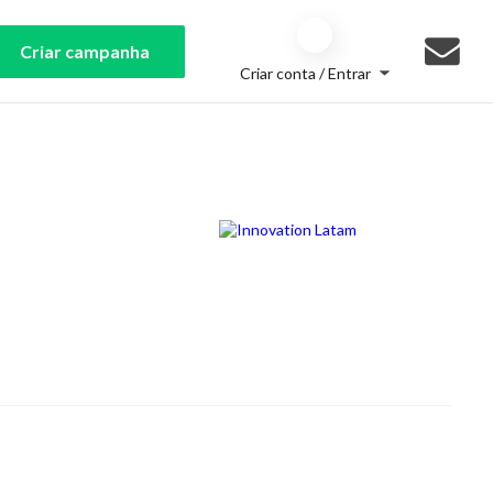
Criar campanha
Criar conta / Entrar