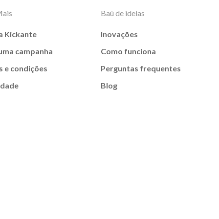
Mais
Baú de ideias
a Kickante
Inovações
 uma campanha
Como funciona
 e condições
Perguntas frequentes
idade
Blog