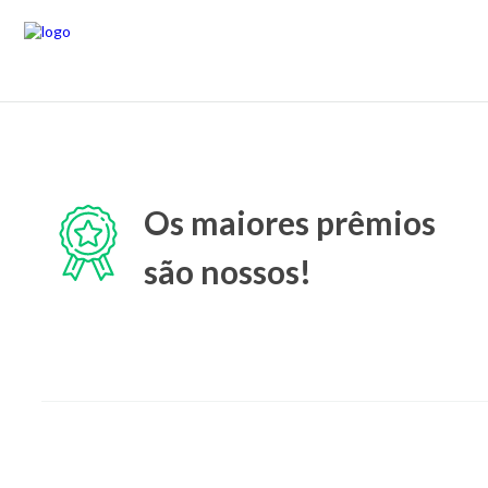
Os maiores prêmios
são nossos!