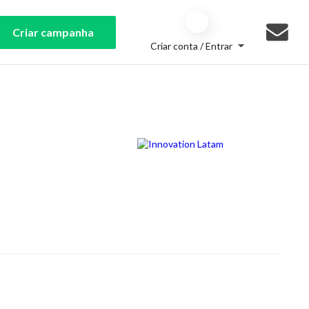
Criar campanha
Criar conta / Entrar