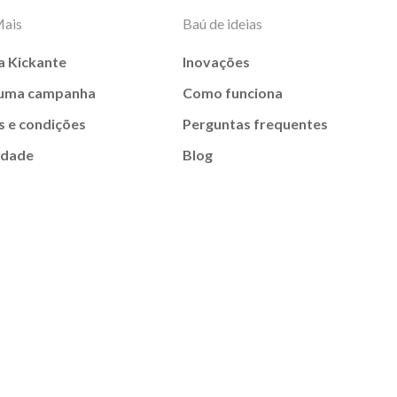
Mais
Baú de ideias
a Kickante
Inovações
 uma campanha
Como funciona
 e condições
Perguntas frequentes
idade
Blog