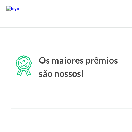
Os maiores prêmios
são nossos!