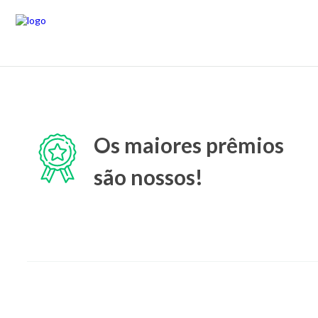
Os maiores prêmios
são nossos!