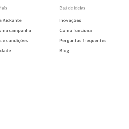
Mais
Baú de ideias
a Kickante
Inovações
 uma campanha
Como funciona
 e condições
Perguntas frequentes
idade
Blog