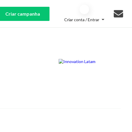
Criar campanha
Criar conta / Entrar