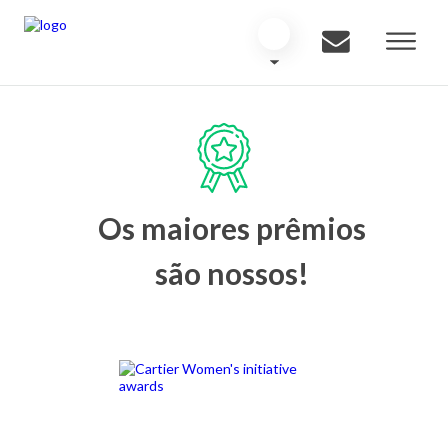
Os maiores prêmios
são nossos!