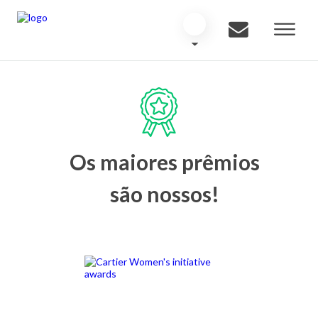
Os maiores prêmios
são nossos!