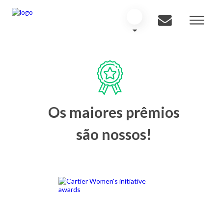
Os maiores prêmios
são nossos!