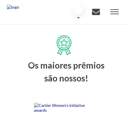
Os maiores prêmios
são nossos!