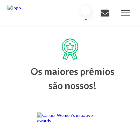
Os maiores prêmios
são nossos!