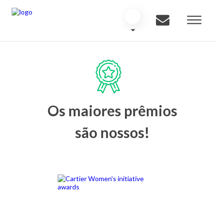
Os maiores prêmios
são nossos!