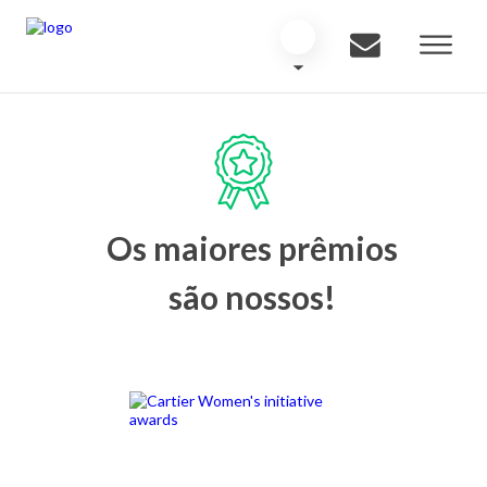
Os maiores prêmios
são nossos!