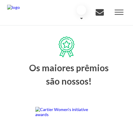
Os maiores prêmios
são nossos!