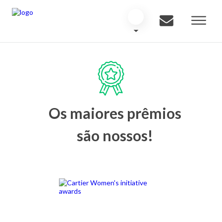
Os maiores prêmios
são nossos!