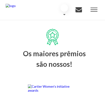
Os maiores prêmios
são nossos!