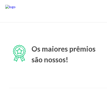
Os maiores prêmios
são nossos!