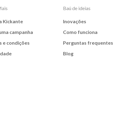
Mais
Baú de ideias
a Kickante
Inovações
 uma campanha
Como funciona
 e condições
Perguntas frequentes
idade
Blog