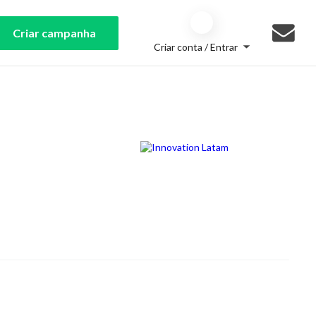
Criar campanha
Criar conta / Entrar