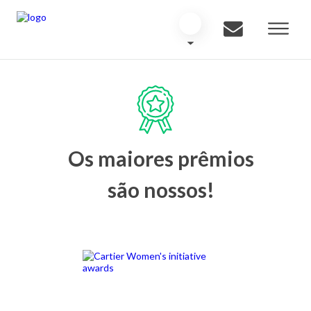
Os maiores prêmios
são nossos!