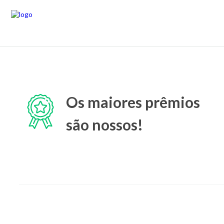
Os maiores prêmios
são nossos!