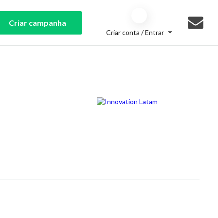
Criar campanha
Criar conta / Entrar