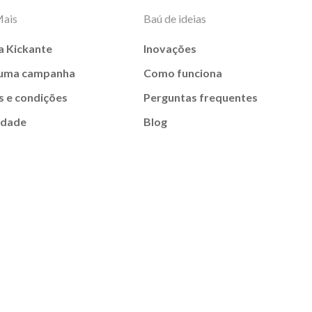
Mais
Baú de ideias
a Kickante
Inovações
 uma campanha
Como funciona
 e condições
Perguntas frequentes
idade
Blog