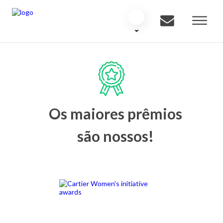
Os maiores prêmios
são nossos!