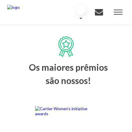
Os maiores prêmios
são nossos!