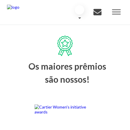
Os maiores prêmios
são nossos!