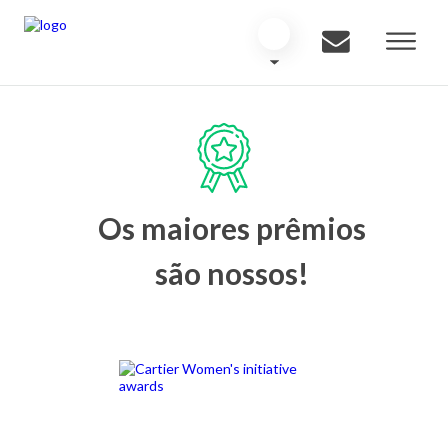
Os maiores prêmios
são nossos!