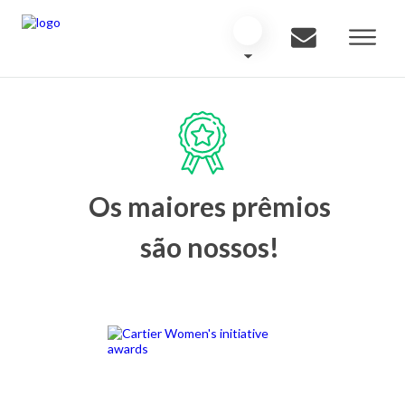
Os maiores prêmios
são nossos!