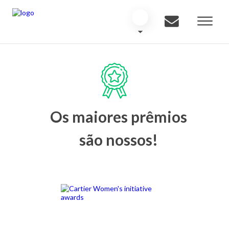
Os maiores prêmios
são nossos!