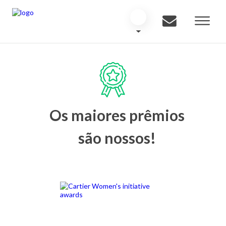
Os maiores prêmios
são nossos!