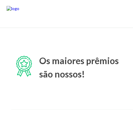
Os maiores prêmios
são nossos!