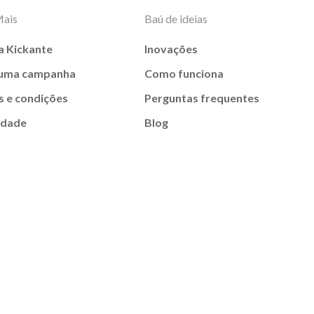
Mais
Baú de ideias
a Kickante
Inovações
 uma campanha
Como funciona
 e condições
Perguntas frequentes
idade
Blog