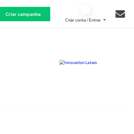
Criar campanha
Criar conta / Entrar