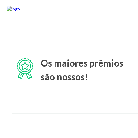
Os maiores prêmios
são nossos!