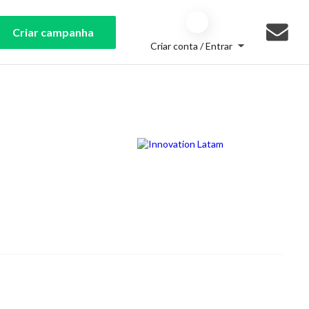
Criar campanha
Criar conta / Entrar