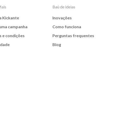
Mais
Baú de ideias
a Kickante
Inovações
 uma campanha
Como funciona
 e condições
Perguntas frequentes
idade
Blog