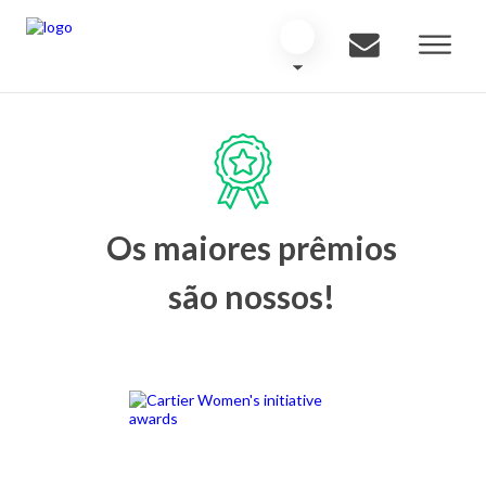
Os maiores prêmios
são nossos!