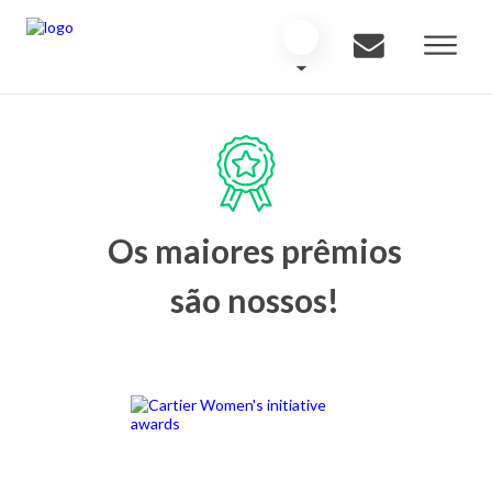
Os maiores prêmios
são nossos!