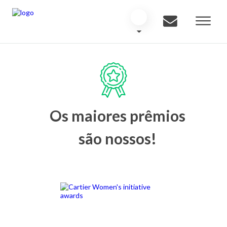
Os maiores prêmios
são nossos!