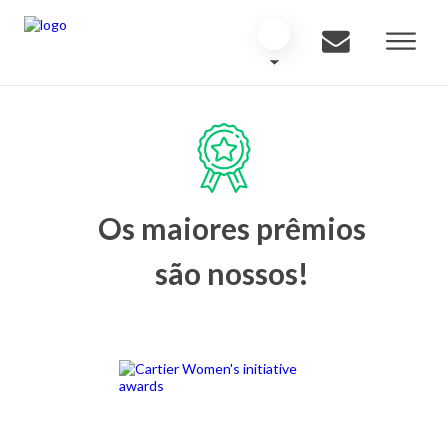
Os maiores prêmios
são nossos!