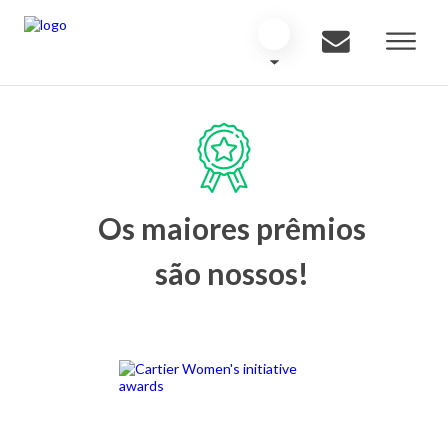
Os maiores prêmios
são nossos!