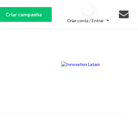
Criar campanha
Criar conta / Entrar