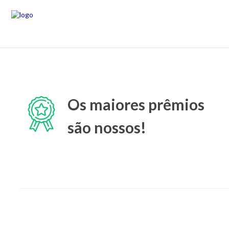
Os maiores prêmios
são nossos!