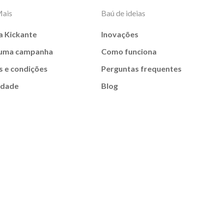
Mais
Baú de ideias
a Kickante
Inovações
 uma campanha
Como funciona
 e condições
Perguntas frequentes
idade
Blog