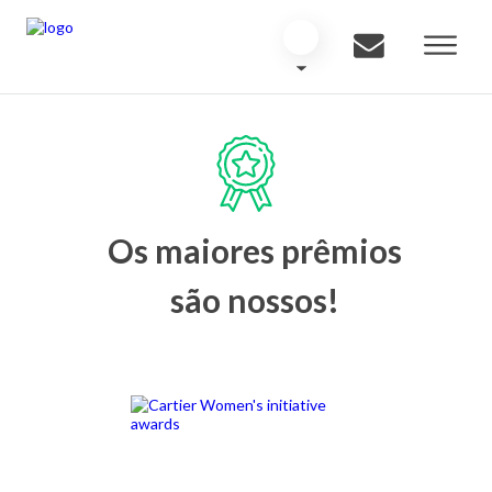
Os maiores prêmios
são nossos!