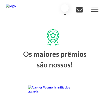
Os maiores prêmios
são nossos!