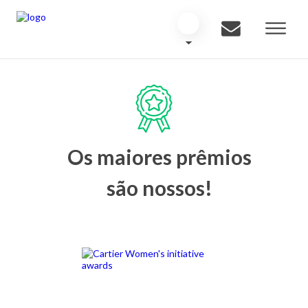
Os maiores prêmios
são nossos!