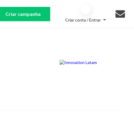
Criar campanha
Criar conta / Entrar