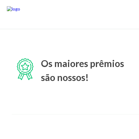
Os maiores prêmios
são nossos!