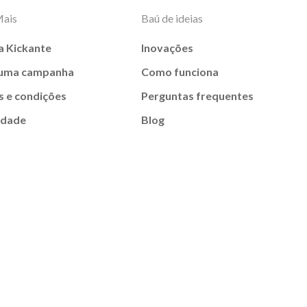
Mais
Baú de ideias
a Kickante
Inovações
 uma campanha
Como funciona
 e condições
Perguntas frequentes
idade
Blog