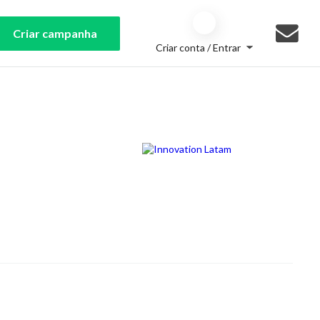
Criar campanha
Criar conta / Entrar