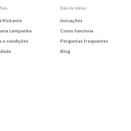
Mais
Baú de ideias
a Kickante
Inovações
 uma campanha
Como funciona
 e condições
Perguntas frequentes
idade
Blog