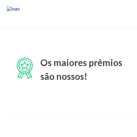
Os maiores prêmios
são nossos!