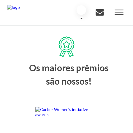
Os maiores prêmios
são nossos!