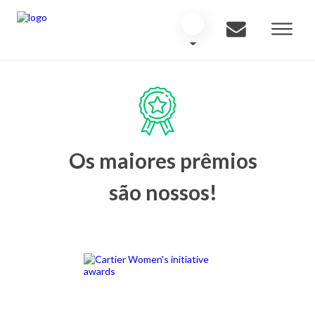
Os maiores prêmios
são nossos!