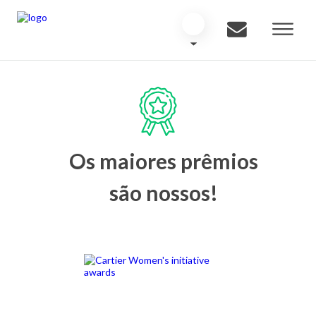
Os maiores prêmios
são nossos!