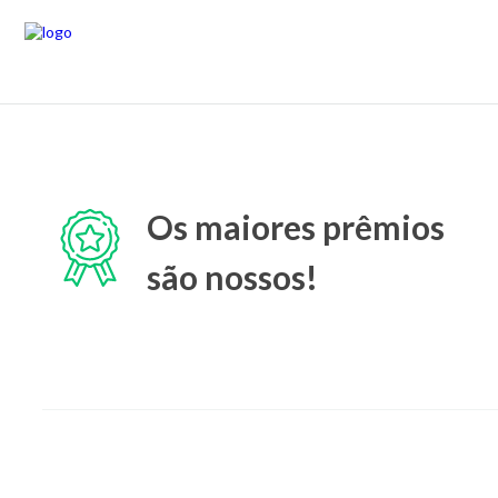
Os maiores prêmios
são nossos!