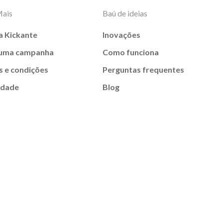
Mais
Baú de ideias
a Kickante
Inovações
 uma campanha
Como funciona
 e condições
Perguntas frequentes
idade
Blog