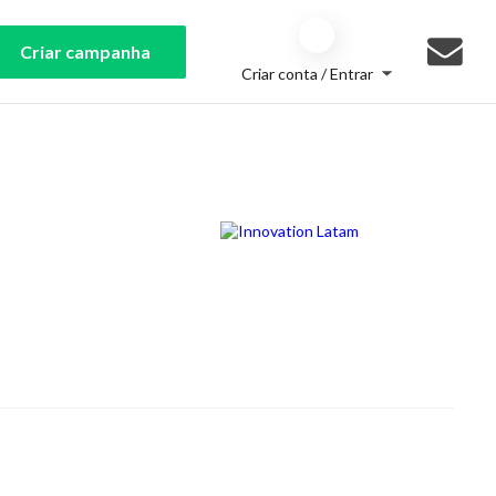
Criar campanha
Criar conta / Entrar