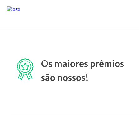
Os maiores prêmios
são nossos!