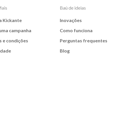
Mais
Baú de ideias
a Kickante
Inovações
 uma campanha
Como funciona
 e condições
Perguntas frequentes
idade
Blog