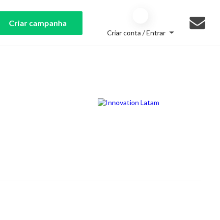
Criar campanha
Criar conta / Entrar