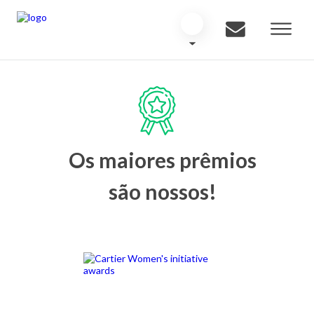
Os maiores prêmios
são nossos!