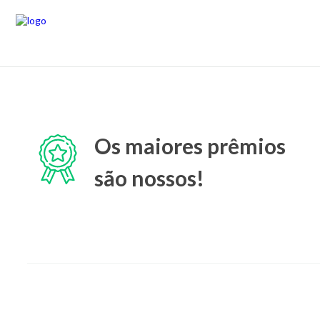
Os maiores prêmios
são nossos!