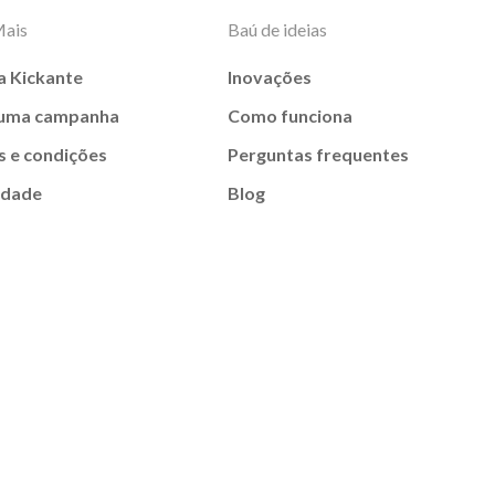
Mais
Baú de ideias
a Kickante
Inovações
 uma campanha
Como funciona
 e condições
Perguntas frequentes
idade
Blog