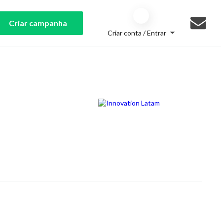
Criar campanha
Criar conta / Entrar